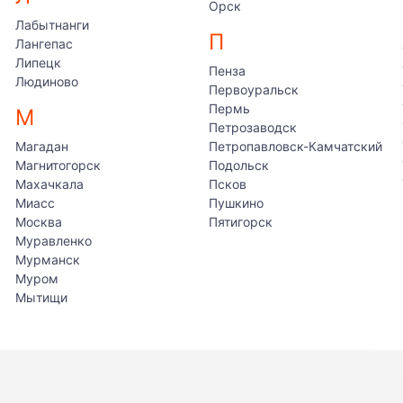
Орск
Лабытнанги
П
Лангепас
Липецк
Пенза
Людиново
Первоуральск
Пермь
М
Петрозаводск
Магадан
Петропавловск-Камчатский
Магнитогорск
Подольск
Махачкала
Псков
Миасс
Пушкино
Москва
Пятигорск
Муравленко
Мурманск
Муром
Мытищи