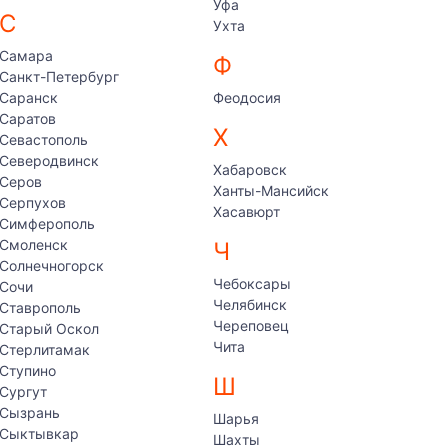
Уфа
С
Ухта
Самара
Ф
Санкт-Петербург
Саранск
Феодосия
Саратов
Х
Севастополь
Северодвинск
Хабаровск
Серов
Ханты-Мансийск
Серпухов
Хасавюрт
Симферополь
Смоленск
Ч
Солнечногорск
Чебоксары
Сочи
Челябинск
Ставрополь
Череповец
Старый Оскол
Чита
Стерлитамак
Ступино
Ш
Сургут
Сызрань
Шарья
Сыктывкар
Шахты