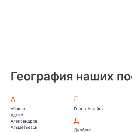
География наших по
А
Г
Абакан
Горно-Алтайск
Адлер
Д
Александров
Альметьевск
Дербент