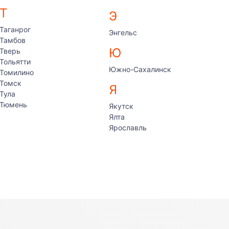
Т
Э
Таганрог
Энгельс
Тамбов
Ю
Тверь
Тольятти
Южно-Сахалинск
Томилино
Томск
Я
Тула
Тюмень
Якутск
Ялта
Ярославль