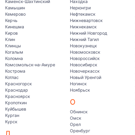
Каменск-Шахтинский
Находка
Камышин
Нерюнгри
Кемерово
Нефтекамск
Керчь
Нижневартовск
Кинешма
Нижнекамск
Киров
Нижний Новгород
Клин
Нижний Тагил
Клинцы
Новокузнецк
Когалым
Новомосковск
Коломна
Новороссийск
Комсомольск-на-Амуре
Новосибирск
Кострома
Новочеркасск
Котлас
Новый Уренгой
Красногорск
Ногинск
Краснодар
Ноябрьск
Красноярск
О
Кропоткин
Куйбышев
Обнинск
Курган
Омск
Курск
Орел
Оренбург
Л