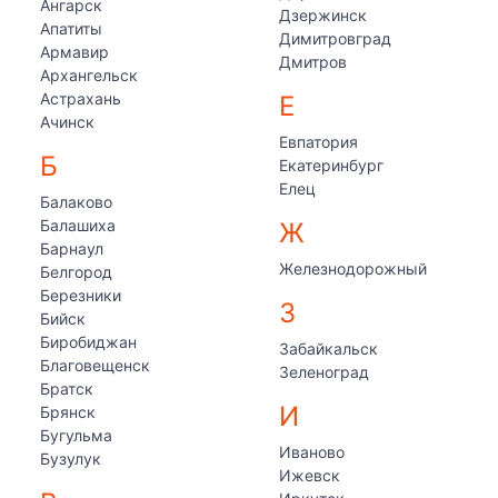
Ангарск
Дзержинск
Апатиты
Димитровград
Армавир
Дмитров
Архангельск
Астрахань
Е
Ачинск
Евпатория
Б
Екатеринбург
Елец
Балаково
Балашиха
Ж
Барнаул
Железнодорожный
Белгород
Березники
З
Бийск
Биробиджан
Забайкальск
Благовещенск
Зеленоград
Братск
И
Брянск
Бугульма
Иваново
Бузулук
Ижевск