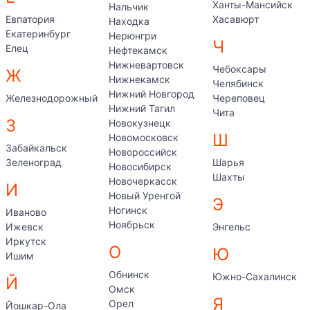
Ханты-Мансийск
Нальчик
Евпатория
Хасавюрт
Находка
Екатеринбург
Нерюнгри
Ч
Елец
Нефтекамск
Нижневартовск
Чебоксары
Ж
Нижнекамск
Челябинск
Нижний Новгород
Железнодорожный
Череповец
Нижний Тагил
Чита
З
Новокузнецк
Ш
Новомосковск
Забайкальск
Новороссийск
Зеленоград
Шарья
Новосибирск
Шахты
Новочеркасск
И
Новый Уренгой
Э
Ногинск
Иваново
Ноябрьск
Ижевск
Энгельс
Иркутск
О
Ю
Ишим
Обнинск
Южно-Сахалинск
Й
Омск
Я
Орел
Йошкар-Ола