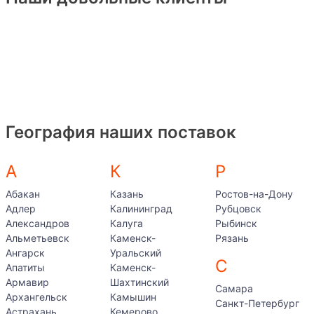
География наших поставок
А
К
Р
Абакан
Казань
Ростов-на-Дону
Адлер
Калининград
Рубцовск
Александров
Калуга
Рыбинск
Альметьевск
Каменск-
Рязань
Ангарск
Уральский
С
Апатиты
Каменск-
Армавир
Шахтинский
Самара
Архангельск
Камышин
Санкт-Петербург
Астрахань
Кемерово