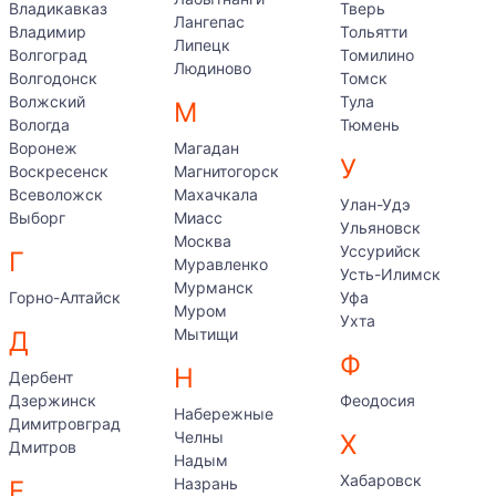
Владикавказ
Тверь
Лангепас
Владимир
Тольятти
Липецк
Волгоград
Томилино
Людиново
Волгодонск
Томск
Волжский
Тула
М
Вологда
Тюмень
Воронеж
Магадан
У
Воскресенск
Магнитогорск
Всеволожск
Махачкала
Улан-Удэ
Выборг
Миасс
Ульяновск
Москва
Уссурийск
Г
Муравленко
Усть-Илимск
Мурманск
Горно-Алтайск
Уфа
Муром
Ухта
Мытищи
Д
Ф
Н
Дербент
Дзержинск
Феодосия
Набережные
Димитровград
Челны
Х
Дмитров
Надым
Хабаровск
Назрань
Е