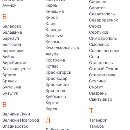
Саранск
Ачинск
Керчь
Саратов
Кинешма
Севастополь
Б
Киров
Северодвинск
Клин
Балаково
Серов
Клинцы
Балашиха
Серпухов
Когалым
Барнаул
Симферополь
Коломна
Белгород
Смоленск
Комсомольск-на-
Березники
Солнечногорск
Амуре
Бийск
Сочи
Кострома
Биробиджан
Ставрополь
Котлас
Благовещенск
Старый Оскол
Красногорск
Братск
Стерлитамак
Краснодар
Брянск
Ступино
Красноярск
Бугульма
Сургут
Кропоткин
Бузулук
Сызрань
Куйбышев
Сыктывкар
Курган
В
Курск
Т
Великие Луки
Л
Великий Новгород
Таганрог
Владивосток
Тамбов
Лабытнанги