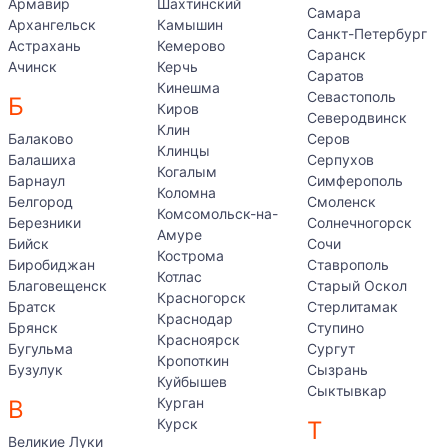
Армавир
Шахтинский
Самара
Архангельск
Камышин
Санкт-Петербург
Астрахань
Кемерово
Саранск
Ачинск
Керчь
Саратов
Кинешма
Севастополь
Б
Киров
Северодвинск
Клин
Балаково
Серов
Клинцы
Балашиха
Серпухов
Когалым
Барнаул
Симферополь
Коломна
Белгород
Смоленск
Комсомольск-на-
Березники
Солнечногорск
Амуре
Бийск
Сочи
Кострома
Биробиджан
Ставрополь
Котлас
Благовещенск
Старый Оскол
Красногорск
Братск
Стерлитамак
Краснодар
Брянск
Ступино
Красноярск
Бугульма
Сургут
Кропоткин
Бузулук
Сызрань
Куйбышев
Сыктывкар
Курган
В
Курск
Т
Великие Луки