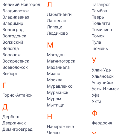
Л
Великий Новгород
Таганрог
Владивосток
Тамбов
Лабытнанги
Владикавказ
Тверь
Лангепас
Владимир
Тольятти
Липецк
Волгоград
Томилино
Людиново
Волгодонск
Томск
Волжский
Тула
М
Вологда
Тюмень
Воронеж
Магадан
У
Воскресенск
Магнитогорск
Всеволожск
Махачкала
Улан-Удэ
Выборг
Миасс
Ульяновск
Москва
Уссурийск
Г
Муравленко
Усть-Илимск
Мурманск
Горно-Алтайск
Уфа
Муром
Ухта
Мытищи
Д
Ф
Н
Дербент
Дзержинск
Феодосия
Набережные
Димитровград
Челны