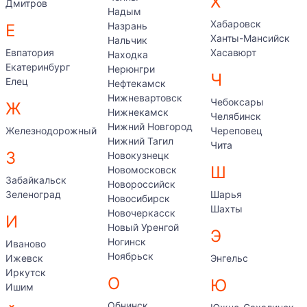
Х
Дмитров
Надым
Хабаровск
Назрань
Е
Ханты-Мансийск
Нальчик
Евпатория
Хасавюрт
Находка
Екатеринбург
Нерюнгри
Ч
Елец
Нефтекамск
Нижневартовск
Чебоксары
Ж
Нижнекамск
Челябинск
Нижний Новгород
Железнодорожный
Череповец
Нижний Тагил
Чита
З
Новокузнецк
Ш
Новомосковск
Забайкальск
Новороссийск
Зеленоград
Шарья
Новосибирск
Шахты
Новочеркасск
И
Новый Уренгой
Э
Ногинск
Иваново
Ноябрьск
Ижевск
Энгельс
Иркутск
О
Ю
Ишим
Обнинск