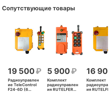
Сопутствующие товары
19 500
5 900
16 90
Радиоуправлен
Комплект
Комплект
ие TeleControl
радиоуправлен
радиоупра
F24-6D (6
ия RUTELFER
ия RUTELF
кнопок, 2
F21-E1B (6
F24-6D (6
скорости)
кнопок, 1
кнопок, 2
скорость)
скорости)