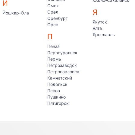
Южно-Сахалинск
Й
Омск
Я
Орел
Йошкар-Ола
Оренбург
Якутск
Орск
Ялта
Ярославль
П
Пенза
Первоуральск
Пермь
Петрозаводск
Петропавловск-
Камчатский
Подольск
Псков
Пушкино
Пятигорск