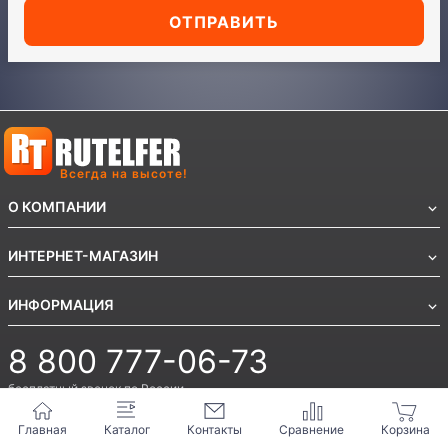
ОТПРАВИТЬ
Всегда на высоте!
О КОМПАНИИ
ИНТЕРНЕТ-МАГАЗИН
ИНФОРМАЦИЯ
8 800 777-06-73
бесплатный звонок по России
8 495 159-80-86
Главная
Каталог
Контакты
8 473 300-39-36