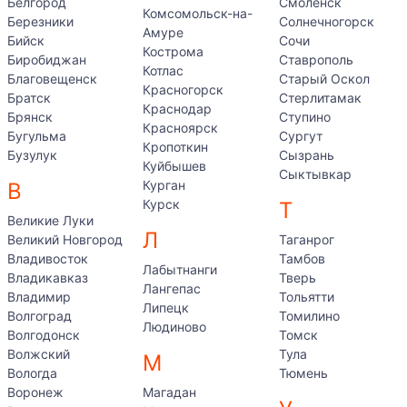
Белгород
Смоленск
Комсомольск-на-
Березники
Солнечногорск
Амуре
Бийск
Сочи
Кострома
Биробиджан
Ставрополь
Котлас
Благовещенск
Старый Оскол
Красногорск
Братск
Стерлитамак
Краснодар
Брянск
Ступино
Красноярск
Бугульма
Сургут
Кропоткин
Бузулук
Сызрань
Куйбышев
Сыктывкар
Курган
В
Курск
Т
Великие Луки
Л
Великий Новгород
Таганрог
Владивосток
Тамбов
Лабытнанги
Владикавказ
Тверь
Лангепас
Владимир
Тольятти
Липецк
Волгоград
Томилино
Людиново
Волгодонск
Томск
Волжский
Тула
М
Вологда
Тюмень
Воронеж
Магадан