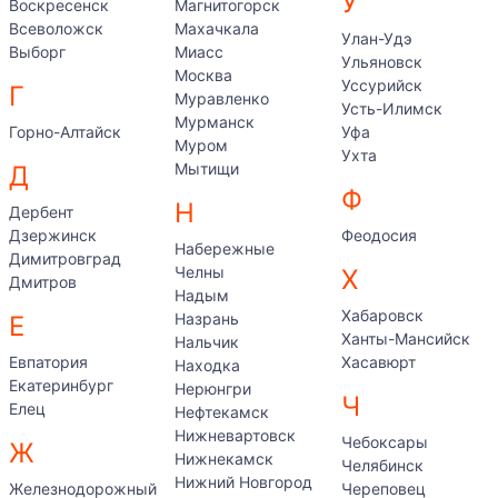
У
Воскресенск
Магнитогорск
Всеволожск
Махачкала
Улан-Удэ
Выборг
Миасс
Ульяновск
Москва
Уссурийск
Г
Муравленко
Усть-Илимск
Мурманск
Горно-Алтайск
Уфа
Муром
Ухта
Мытищи
Д
Ф
Н
Дербент
Дзержинск
Феодосия
Набережные
Димитровград
Челны
Х
Дмитров
Надым
Хабаровск
Назрань
Е
Ханты-Мансийск
Нальчик
Евпатория
Хасавюрт
Находка
Екатеринбург
Нерюнгри
Ч
Елец
Нефтекамск
Нижневартовск
Чебоксары
Ж
Нижнекамск
Челябинск
Нижний Новгород
Железнодорожный
Череповец