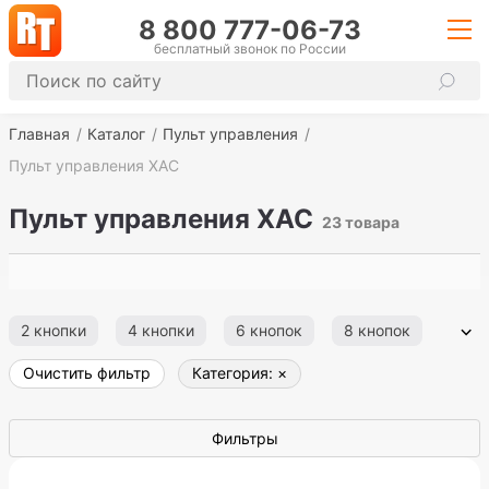
8 800 777-06-73
бесплатный звонок по России
Главная
Каталог
Пульт управления
Пульт управления ХАС
Пульт управления ХАС
23 товара
2 кнопки
4 кнопки
6 кнопок
8 кнопок
Очистить фильтр
Категория:
×
10 кнопок
12 кнопок
Односкоростной
Двухскоростной
Запчасти
Фильтры