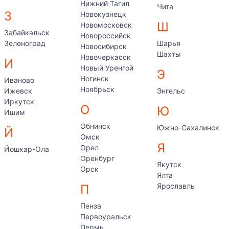
Нижний Тагил
Чита
З
Новокузнецк
Ш
Новомосковск
Забайкальск
Новороссийск
Зеленоград
Шарья
Новосибирск
Шахты
Новочеркасск
И
Новый Уренгой
Э
Ногинск
Иваново
Ноябрьск
Ижевск
Энгельс
Иркутск
О
Ю
Ишим
Обнинск
Южно-Сахалинск
Й
Омск
Я
Орел
Йошкар-Ола
Оренбург
Якутск
Орск
Ялта
Ярославль
П
Пенза
Первоуральск
Пермь