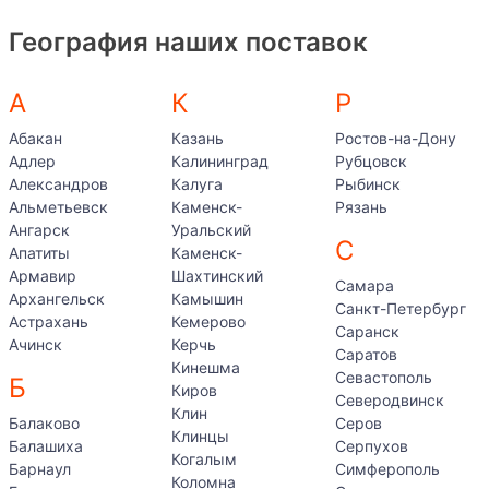
География наших поставок
А
К
Р
Абакан
Казань
Ростов-на-Дону
Адлер
Калининград
Рубцовск
Александров
Калуга
Рыбинск
Альметьевск
Каменск-
Рязань
Ангарск
Уральский
С
Апатиты
Каменск-
Армавир
Шахтинский
Самара
Архангельск
Камышин
Санкт-Петербург
Астрахань
Кемерово
Саранск
Ачинск
Керчь
Саратов
Кинешма
Севастополь
Б
Киров
Северодвинск
Клин
Балаково
Серов
Клинцы
Балашиха
Серпухов
Когалым
Барнаул
Симферополь
Коломна