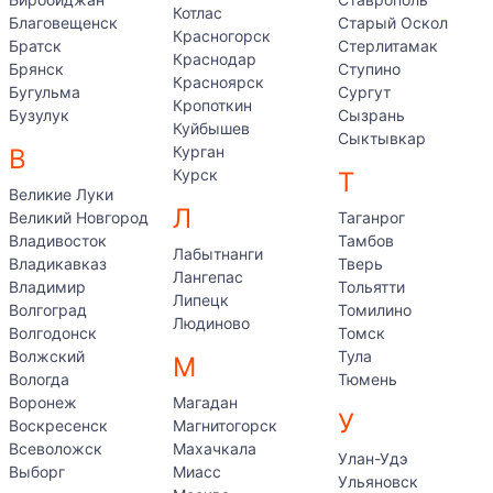
Котлас
Благовещенск
Старый Оскол
Красногорск
Братск
Стерлитамак
Краснодар
Брянск
Ступино
Красноярск
Бугульма
Сургут
Кропоткин
Бузулук
Сызрань
Куйбышев
Сыктывкар
Курган
В
Курск
Т
Великие Луки
Л
Великий Новгород
Таганрог
Владивосток
Тамбов
Лабытнанги
Владикавказ
Тверь
Лангепас
Владимир
Тольятти
Липецк
Волгоград
Томилино
Людиново
Волгодонск
Томск
Волжский
Тула
М
Вологда
Тюмень
Воронеж
Магадан
У
Воскресенск
Магнитогорск
Всеволожск
Махачкала
Улан-Удэ
Выборг
Миасс
Ульяновск