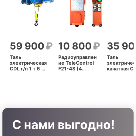
59 900
10 800
35 90
Таль
Радиоуправлен
Таль
электрическая
ие TeleControl
электричес
CDL г/п 1 т 6 м
F21-4S (4
канатная CD
с уменьшенной
кнопки, 1
п 1 т 6 м
строительной
скорость)
высотой
С нами выгодно!