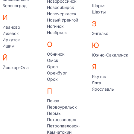
Новороссийск
Зеленоград
Шарья
Новосибирск
Шахты
Новочеркасск
И
Новый Уренгой
Э
Ногинск
Иваново
Ноябрьск
Ижевск
Энгельс
Иркутск
О
Ю
Ишим
Обнинск
Южно-Сахалинск
Й
Омск
Я
Орел
Йошкар-Ола
Оренбург
Якутск
Орск
Ялта
Ярославль
П
Пенза
Первоуральск
Пермь
Петрозаводск
Петропавловск-
Камчатский