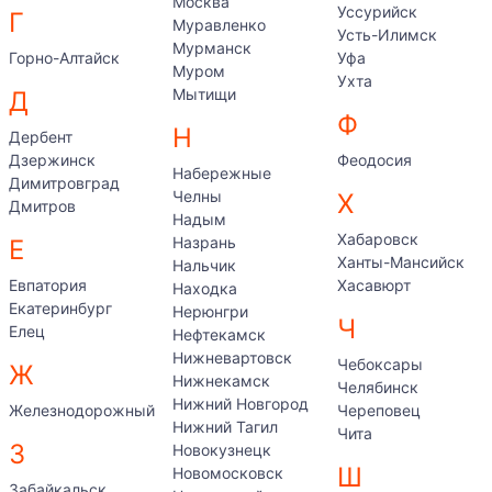
Москва
Уссурийск
Г
Муравленко
Усть-Илимск
Мурманск
Горно-Алтайск
Уфа
Муром
Ухта
Мытищи
Д
Ф
Н
Дербент
Дзержинск
Феодосия
Набережные
Димитровград
Челны
Х
Дмитров
Надым
Хабаровск
Назрань
Е
Ханты-Мансийск
Нальчик
Евпатория
Хасавюрт
Находка
Екатеринбург
Нерюнгри
Ч
Елец
Нефтекамск
Нижневартовск
Чебоксары
Ж
Нижнекамск
Челябинск
Нижний Новгород
Железнодорожный
Череповец
Нижний Тагил
Чита
З
Новокузнецк
Ш
Новомосковск
Забайкальск