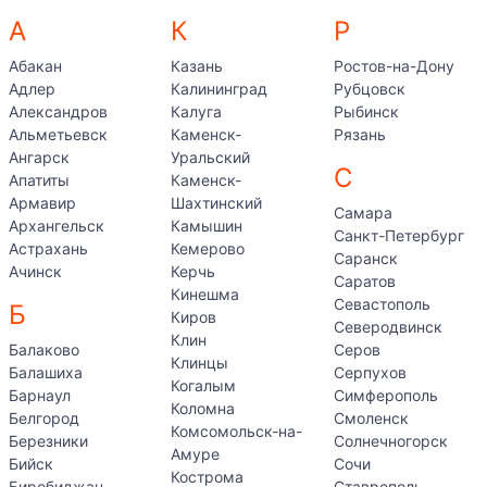
А
К
Р
Абакан
Казань
Ростов-на-Дону
Адлер
Калининград
Рубцовск
Александров
Калуга
Рыбинск
Альметьевск
Каменск-
Рязань
Ангарск
Уральский
С
Апатиты
Каменск-
Армавир
Шахтинский
Самара
Архангельск
Камышин
Санкт-Петербург
Астрахань
Кемерово
Саранск
Ачинск
Керчь
Саратов
Кинешма
Севастополь
Б
Киров
Северодвинск
Клин
Балаково
Серов
Клинцы
Балашиха
Серпухов
Когалым
Барнаул
Симферополь
Коломна
Белгород
Смоленск
Комсомольск-на-
Березники
Солнечногорск
Амуре
Бийск
Сочи
Кострома
Биробиджан
Ставрополь