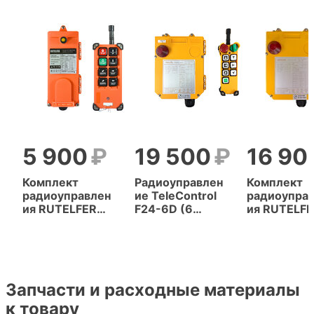
5 900
19 500
16 90
Комплект
Радиоуправлен
Комплект
радиоуправлен
ие TeleControl
радиоупра
ия RUTELFER
F24-6D (6
ия RUTELF
F21-E1B (6
кнопок, 2
F24-6D (6
кнопок, 1
скорости)
кнопок, 2
скорость)
скорости)
Запчасти и расходные материалы
к товару