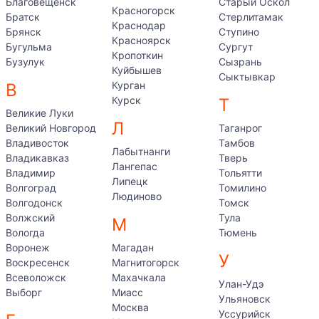
Благовещенск
Старый Оскол
Красногорск
Братск
Стерлитамак
Краснодар
Брянск
Ступино
Красноярск
Бугульма
Сургут
Кропоткин
Бузулук
Сызрань
Куйбышев
Сыктывкар
Курган
В
Курск
Т
Великие Луки
Л
Великий Новгород
Таганрог
Владивосток
Тамбов
Лабытнанги
Владикавказ
Тверь
Лангепас
Владимир
Тольятти
Липецк
Волгоград
Томилино
Людиново
Волгодонск
Томск
Волжский
Тула
М
Вологда
Тюмень
Воронеж
Магадан
У
Воскресенск
Магнитогорск
Всеволожск
Махачкала
Улан-Удэ
Выборг
Миасс
Ульяновск
Москва
Уссурийск