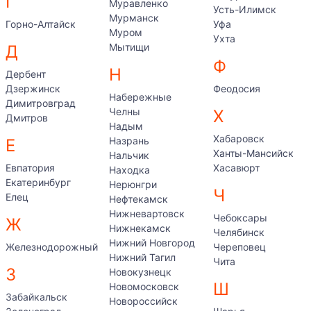
Г
Муравленко
Усть-Илимск
Мурманск
Горно-Алтайск
Уфа
Муром
Ухта
Мытищи
Д
Ф
Н
Дербент
Дзержинск
Феодосия
Набережные
Димитровград
Челны
Х
Дмитров
Надым
Хабаровск
Назрань
Е
Ханты-Мансийск
Нальчик
Евпатория
Хасавюрт
Находка
Екатеринбург
Нерюнгри
Ч
Елец
Нефтекамск
Нижневартовск
Чебоксары
Ж
Нижнекамск
Челябинск
Нижний Новгород
Железнодорожный
Череповец
Нижний Тагил
Чита
З
Новокузнецк
Ш
Новомосковск
Забайкальск
Новороссийск