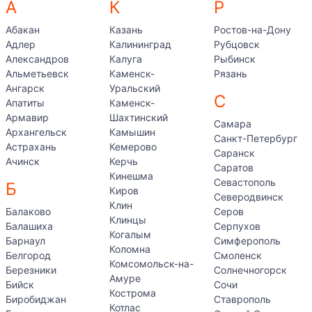
А
К
Р
Абакан
Казань
Ростов-на-Дону
Адлер
Калининград
Рубцовск
Александров
Калуга
Рыбинск
Альметьевск
Каменск-
Рязань
Ангарск
Уральский
С
Апатиты
Каменск-
Армавир
Шахтинский
Самара
Архангельск
Камышин
Санкт-Петербург
Астрахань
Кемерово
Саранск
Ачинск
Керчь
Саратов
Кинешма
Севастополь
Б
Киров
Северодвинск
Клин
Балаково
Серов
Клинцы
Балашиха
Серпухов
Когалым
Барнаул
Симферополь
Коломна
Белгород
Смоленск
Комсомольск-на-
Березники
Солнечногорск
Амуре
Бийск
Сочи
Кострома
Биробиджан
Ставрополь
Котлас