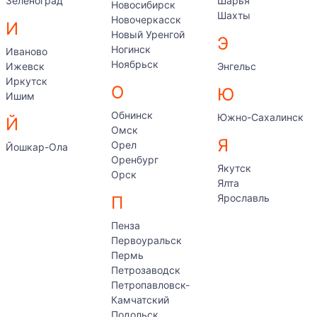
Зеленоград
Шарья
Новосибирск
Шахты
Новочеркасск
И
Новый Уренгой
Э
Ногинск
Иваново
Ноябрьск
Ижевск
Энгельс
Иркутск
О
Ю
Ишим
Обнинск
Южно-Сахалинск
Й
Омск
Я
Орел
Йошкар-Ола
Оренбург
Якутск
Орск
Ялта
Ярославль
П
Пенза
Первоуральск
Пермь
Петрозаводск
Петропавловск-
Камчатский
Подольск