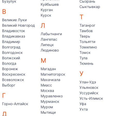
Бузулук
Сызрань
Куйбышев
Сыктывкар
Курган
В
Курск
Т
Великие Луки
Л
Великий Новгород
Таганрог
Владивосток
Тамбов
Лабытнанги
Владикавказ
Тверь
Лангепас
Владимир
Тольятти
Липецк
Волгоград
Томилино
Людиново
Волгодонск
Томск
Волжский
Тула
М
Вологда
Тюмень
Воронеж
Магадан
У
Воскресенск
Магнитогорск
Всеволожск
Махачкала
Улан-Удэ
Выборг
Миасс
Ульяновск
Москва
Уссурийск
Г
Муравленко
Усть-Илимск
Мурманск
Горно-Алтайск
Уфа
Муром
Ухта
Мытищи
Д