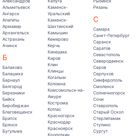
Александров
Калуга
Рыбинск
Альметьевск
Каменск-
Рязань
Ангарск
Уральский
С
Апатиты
Каменск-
Армавир
Шахтинский
Самара
Архангельск
Камышин
Санкт-Петербург
Астрахань
Кемерово
Саранск
Ачинск
Керчь
Саратов
Кинешма
Севастополь
Б
Киров
Северодвинск
Клин
Балаково
Серов
Клинцы
Балашиха
Серпухов
Когалым
Барнаул
Симферополь
Коломна
Белгород
Смоленск
Комсомольск-на-
Березники
Солнечногорск
Амуре
Бийск
Сочи
Кострома
Биробиджан
Ставрополь
Котлас
Благовещенск
Старый Оскол
Красногорск
Братск
Стерлитамак
Краснодар
Брянск
Ступино
Красноярск
Бугульма
Сургут
Кропоткин