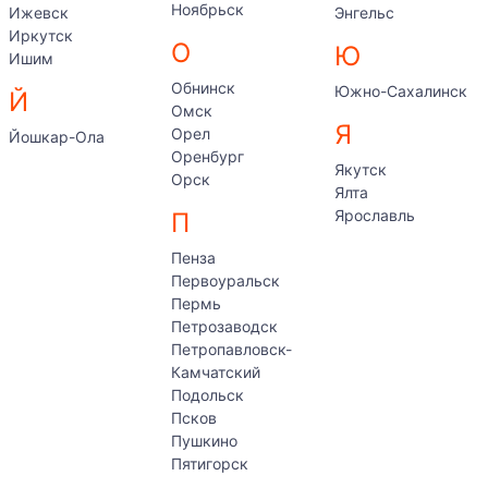
Ноябрьск
Ижевск
Энгельс
Иркутск
О
Ю
Ишим
Обнинск
Южно-Сахалинск
Й
Омск
Я
Орел
Йошкар-Ола
Оренбург
Якутск
Орск
Ялта
Ярославль
П
Пенза
Первоуральск
Пермь
Петрозаводск
Петропавловск-
Камчатский
Подольск
Псков
Пушкино
Пятигорск