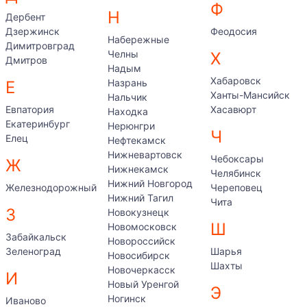
Ф
Н
Дербент
Дзержинск
Феодосия
Набережные
Димитровград
Челны
Х
Дмитров
Надым
Хабаровск
Назрань
Е
Ханты-Мансийск
Нальчик
Евпатория
Хасавюрт
Находка
Екатеринбург
Нерюнгри
Ч
Елец
Нефтекамск
Нижневартовск
Чебоксары
Ж
Нижнекамск
Челябинск
Нижний Новгород
Железнодорожный
Череповец
Нижний Тагил
Чита
З
Новокузнецк
Ш
Новомосковск
Забайкальск
Новороссийск
Зеленоград
Шарья
Новосибирск
Шахты
Новочеркасск
И
Новый Уренгой
Э
Ногинск
Иваново