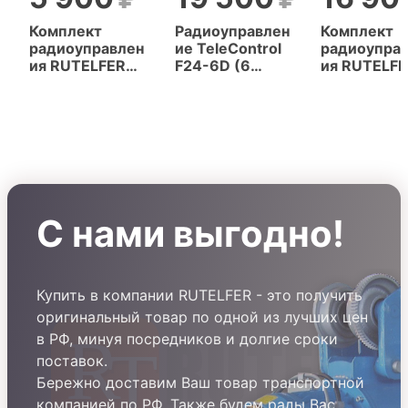
Комплект
Радиоуправлен
Комплект
радиоуправлен
ие TeleControl
радиоупра
ия RUTELFER
F24-6D (6
ия RUTELF
F21-E1B (6
кнопок, 2
F24-6D (6
кнопок, 1
скорости)
кнопок, 2
скорость)
скорости)
С нами выгодно!
Купить в компании RUTELFER - это получить
оригинальный товар по одной из лучших цен
в РФ, минуя посредников и долгие сроки
поставок.
Бережно доставим Ваш товар транспортной
компанией по РФ. Также будем рады Вас