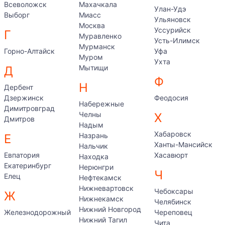
Всеволожск
Махачкала
Улан-Удэ
Выборг
Миасс
Ульяновск
Москва
Уссурийск
Г
Муравленко
Усть-Илимск
Мурманск
Горно-Алтайск
Уфа
Муром
Ухта
Мытищи
Д
Ф
Н
Дербент
Дзержинск
Феодосия
Набережные
Димитровград
Челны
Х
Дмитров
Надым
Хабаровск
Назрань
Е
Ханты-Мансийск
Нальчик
Евпатория
Хасавюрт
Находка
Екатеринбург
Нерюнгри
Ч
Елец
Нефтекамск
Нижневартовск
Чебоксары
Ж
Нижнекамск
Челябинск
Нижний Новгород
Железнодорожный
Череповец
Нижний Тагил
Чита