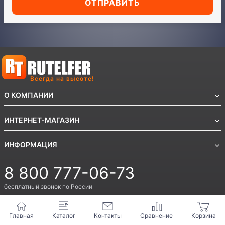
ОТПРАВИТЬ
Всегда на высоте!
О КОМПАНИИ
ИНТЕРНЕТ-МАГАЗИН
ИНФОРМАЦИЯ
8 800 777-06-73
бесплатный звонок по России
8 495 159-80-86
8 473 300-39-36
Главная
Каталог
Контакты