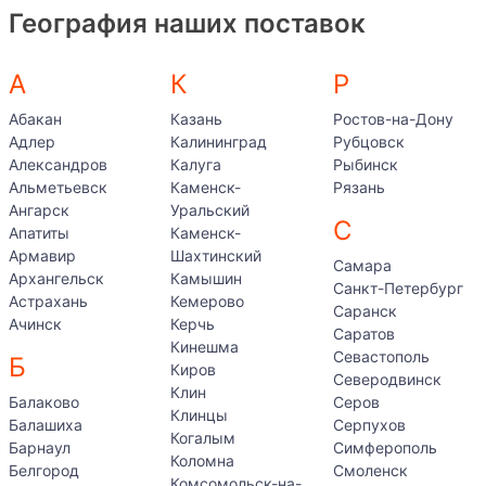
География наших поставок
А
К
Р
Абакан
Казань
Ростов-на-Дону
Адлер
Калининград
Рубцовск
Александров
Калуга
Рыбинск
Альметьевск
Каменск-
Рязань
Ангарск
Уральский
С
Апатиты
Каменск-
Армавир
Шахтинский
Самара
Архангельск
Камышин
Санкт-Петербург
Астрахань
Кемерово
Саранск
Ачинск
Керчь
Саратов
Кинешма
Севастополь
Б
Киров
Северодвинск
Клин
Балаково
Серов
Клинцы
Балашиха
Серпухов
Когалым
Барнаул
Симферополь
Коломна
Белгород
Смоленск
Комсомольск-на-