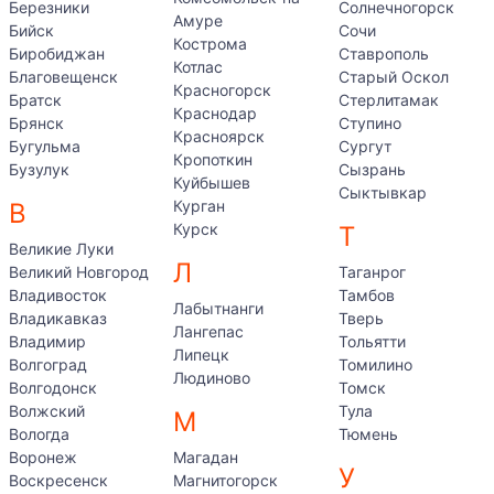
Березники
Солнечногорск
Амуре
Бийск
Сочи
Кострома
Биробиджан
Ставрополь
Котлас
Благовещенск
Старый Оскол
Красногорск
Братск
Стерлитамак
Краснодар
Брянск
Ступино
Красноярск
Бугульма
Сургут
Кропоткин
Бузулук
Сызрань
Куйбышев
Сыктывкар
Курган
В
Курск
Т
Великие Луки
Л
Великий Новгород
Таганрог
Владивосток
Тамбов
Лабытнанги
Владикавказ
Тверь
Лангепас
Владимир
Тольятти
Липецк
Волгоград
Томилино
Людиново
Волгодонск
Томск
Волжский
Тула
М
Вологда
Тюмень
Воронеж
Магадан
У
Воскресенск
Магнитогорск