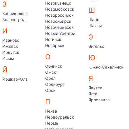
З
Новокузнецк
Ш
Новомосковск
Забайкальск
Новороссийск
Зеленоград
Шарья
Новосибирск
Шахты
Новочеркасск
И
Новый Уренгой
Э
Ногинск
Иваново
Ноябрьск
Ижевск
Энгельс
Иркутск
О
Ю
Ишим
Обнинск
Южно-Сахалинск
Й
Омск
Я
Орел
Йошкар-Ола
Оренбург
Якутск
Орск
Ялта
Ярославль
П
Пенза
Первоуральск
Пермь