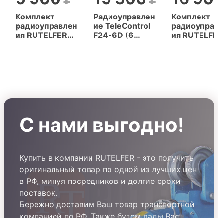
Комплект
Радиоуправлен
Комплект
радиоуправлен
ие TeleControl
радиоупра
ия RUTELFER
F24-6D (6
ия RUTELF
F21-E1B (6
кнопок, 2
F24-6D (6
кнопок, 1
скорости)
кнопок, 2
скорость)
скорости)
С нами выгодно!
Купить в компании RUTELFER - это получить
оригинальный товар по одной из лучших цен
в РФ, минуя посредников и долгие сроки
поставок.
Бережно доставим Ваш товар транспортной
компанией по РФ. Также будем рады Вас