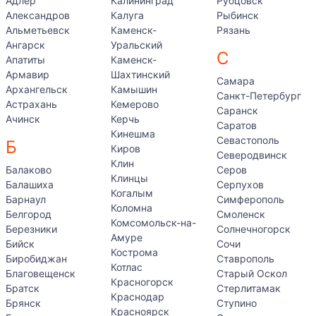
Адлер
Калининград
Рубцовск
Александров
Калуга
Рыбинск
Альметьевск
Каменск-
Рязань
Ангарск
Уральский
С
Апатиты
Каменск-
Армавир
Шахтинский
Самара
Архангельск
Камышин
Санкт-Петербург
Астрахань
Кемерово
Саранск
Ачинск
Керчь
Саратов
Кинешма
Севастополь
Б
Киров
Северодвинск
Клин
Балаково
Серов
Клинцы
Балашиха
Серпухов
Когалым
Барнаул
Симферополь
Коломна
Белгород
Смоленск
Комсомольск-на-
Березники
Солнечногорск
Амуре
Бийск
Сочи
Кострома
Биробиджан
Ставрополь
Котлас
Благовещенск
Старый Оскол
Красногорск
Братск
Стерлитамак
Краснодар
Брянск
Ступино
Красноярск