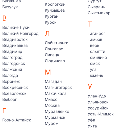
Бугульма
Сургут
Кропоткин
Бузулук
Сызрань
Куйбышев
Сыктывкар
Курган
В
Курск
Т
Великие Луки
Л
Великий Новгород
Таганрог
Владивосток
Тамбов
Лабытнанги
Владикавказ
Тверь
Лангепас
Владимир
Тольятти
Липецк
Волгоград
Томилино
Людиново
Волгодонск
Томск
Волжский
Тула
М
Вологда
Тюмень
Воронеж
Магадан
У
Воскресенск
Магнитогорск
Всеволожск
Махачкала
Улан-Удэ
Выборг
Миасс
Ульяновск
Москва
Уссурийск
Г
Муравленко
Усть-Илимск
Мурманск
Горно-Алтайск
Уфа
Муром
Ухта