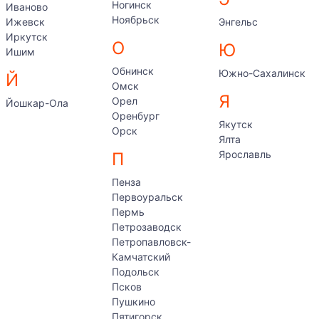
Ногинск
Иваново
Ноябрьск
Ижевск
Энгельс
Иркутск
О
Ю
Ишим
Обнинск
Южно-Сахалинск
Й
Омск
Я
Орел
Йошкар-Ола
Оренбург
Якутск
Орск
Ялта
Ярославль
П
Пенза
Первоуральск
Пермь
Петрозаводск
Петропавловск-
Камчатский
Подольск
Псков
Пушкино
Пятигорск