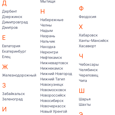
Мытищи
Д
Ф
Н
Дербент
Дзержинск
Феодосия
Набережные
Димитровград
Челны
Х
Дмитров
Надым
Хабаровск
Назрань
Е
Ханты-Мансийск
Нальчик
Евпатория
Хасавюрт
Находка
Екатеринбург
Нерюнгри
Ч
Елец
Нефтекамск
Нижневартовск
Чебоксары
Ж
Нижнекамск
Челябинск
Нижний Новгород
Железнодорожный
Череповец
Нижний Тагил
Чита
З
Новокузнецк
Ш
Новомосковск
Забайкальск
Новороссийск
Зеленоград
Шарья
Новосибирск
Шахты
Новочеркасск
И
Новый Уренгой
Э