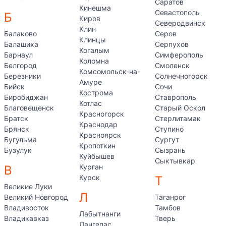
Саратов
Кинешма
Севастополь
Б
Киров
Северодвинск
Клин
Балаково
Серов
Клинцы
Балашиха
Серпухов
Когалым
Барнаул
Симферополь
Коломна
Белгород
Смоленск
Комсомольск-на-
Березники
Солнечногорск
Амуре
Бийск
Сочи
Кострома
Биробиджан
Ставрополь
Котлас
Благовещенск
Старый Оскол
Красногорск
Братск
Стерлитамак
Краснодар
Брянск
Ступино
Красноярск
Бугульма
Сургут
Кропоткин
Бузулук
Сызрань
Куйбышев
Сыктывкар
Курган
В
Курск
Т
Великие Луки
Л
Великий Новгород
Таганрог
Владивосток
Тамбов
Лабытнанги
Владикавказ
Тверь
Лангепас