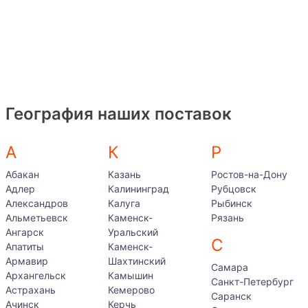
География наших поставок
А
К
Р
Абакан
Казань
Ростов-на-Дону
Адлер
Калининград
Рубцовск
Александров
Калуга
Рыбинск
Альметьевск
Каменск-
Рязань
Ангарск
Уральский
С
Апатиты
Каменск-
Армавир
Шахтинский
Самара
Архангельск
Камышин
Санкт-Петербург
Астрахань
Кемерово
Саранск
Ачинск
Керчь