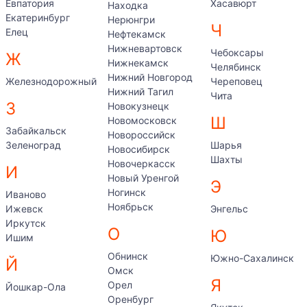
Евпатория
Хасавюрт
Находка
Екатеринбург
Нерюнгри
Ч
Елец
Нефтекамск
Нижневартовск
Чебоксары
Ж
Нижнекамск
Челябинск
Нижний Новгород
Железнодорожный
Череповец
Нижний Тагил
Чита
З
Новокузнецк
Ш
Новомосковск
Забайкальск
Новороссийск
Зеленоград
Шарья
Новосибирск
Шахты
Новочеркасск
И
Новый Уренгой
Э
Ногинск
Иваново
Ноябрьск
Ижевск
Энгельс
Иркутск
О
Ю
Ишим
Обнинск
Южно-Сахалинск
Й
Омск
Я
Орел
Йошкар-Ола
Оренбург