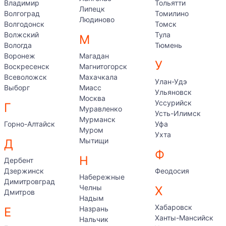
Владимир
Тольятти
Липецк
Волгоград
Томилино
Людиново
Волгодонск
Томск
Волжский
Тула
М
Вологда
Тюмень
Воронеж
Магадан
У
Воскресенск
Магнитогорск
Всеволожск
Махачкала
Улан-Удэ
Выборг
Миасс
Ульяновск
Москва
Уссурийск
Г
Муравленко
Усть-Илимск
Мурманск
Горно-Алтайск
Уфа
Муром
Ухта
Мытищи
Д
Ф
Н
Дербент
Дзержинск
Феодосия
Набережные
Димитровград
Челны
Х
Дмитров
Надым
Хабаровск
Назрань
Е
Ханты-Мансийск
Нальчик