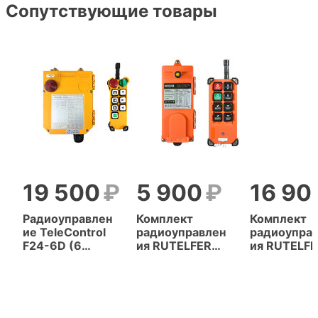
Сопутствующие товары
19 500
5 900
16 90
Радиоуправлен
Комплект
Комплект
ие TeleControl
радиоуправлен
радиоупра
F24-6D (6
ия RUTELFER
ия RUTELF
кнопок, 2
F21-E1B (6
F24-6D (6
скорости)
кнопок, 1
кнопок, 2
скорость)
скорости)