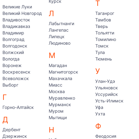
Курск
Т
Великие Луки
Л
Великий Новгород
Таганрог
Владивосток
Тамбов
Лабытнанги
Владикавказ
Тверь
Лангепас
Владимир
Тольятти
Липецк
Волгоград
Томилино
Людиново
Волгодонск
Томск
Волжский
Тула
М
Вологда
Тюмень
Воронеж
Магадан
У
Воскресенск
Магнитогорск
Всеволожск
Махачкала
Улан-Удэ
Выборг
Миасс
Ульяновск
Москва
Уссурийск
Г
Муравленко
Усть-Илимск
Мурманск
Горно-Алтайск
Уфа
Муром
Ухта
Мытищи
Д
Ф
Н
Дербент
Дзержинск
Феодосия