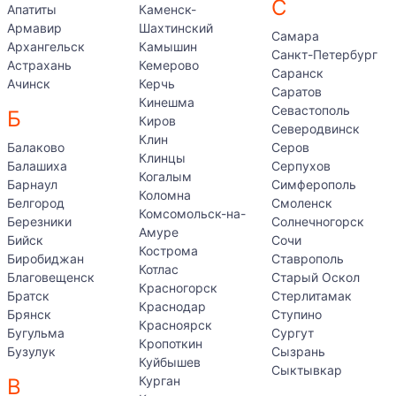
С
Апатиты
Каменск-
Армавир
Шахтинский
Самара
Архангельск
Камышин
Санкт-Петербург
Астрахань
Кемерово
Саранск
Ачинск
Керчь
Саратов
Кинешма
Севастополь
Б
Киров
Северодвинск
Клин
Балаково
Серов
Клинцы
Балашиха
Серпухов
Когалым
Барнаул
Симферополь
Коломна
Белгород
Смоленск
Комсомольск-на-
Березники
Солнечногорск
Амуре
Бийск
Сочи
Кострома
Биробиджан
Ставрополь
Котлас
Благовещенск
Старый Оскол
Красногорск
Братск
Стерлитамак
Краснодар
Брянск
Ступино
Красноярск
Бугульма
Сургут
Кропоткин
Бузулук
Сызрань
Куйбышев
Сыктывкар
Курган
В