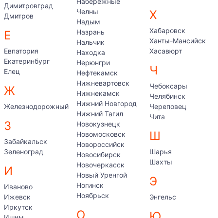
Набережные
Димитровград
Челны
Х
Дмитров
Надым
Хабаровск
Назрань
Е
Ханты-Мансийск
Нальчик
Евпатория
Хасавюрт
Находка
Екатеринбург
Нерюнгри
Ч
Елец
Нефтекамск
Нижневартовск
Чебоксары
Ж
Нижнекамск
Челябинск
Нижний Новгород
Железнодорожный
Череповец
Нижний Тагил
Чита
З
Новокузнецк
Ш
Новомосковск
Забайкальск
Новороссийск
Зеленоград
Шарья
Новосибирск
Шахты
Новочеркасск
И
Новый Уренгой
Э
Ногинск
Иваново
Ноябрьск
Ижевск
Энгельс
Иркутск
О
Ю
Ишим