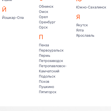
Обнинск
Южно-Сахалинск
Й
Омск
Я
Орел
Йошкар-Ола
Оренбург
Якутск
Орск
Ялта
Ярославль
П
Пенза
Первоуральск
Пермь
Петрозаводск
Петропавловск-
Камчатский
Подольск
Псков
Пушкино
Пятигорск