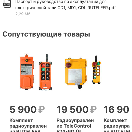
Паспорт и руководство по эксплуатации для
электрической тали CD1, MD1, CDL RUTELFER.pdf
2,29 Мб
Сопутствующие товары
5 900
19 500
16 90
Комплект
Радиоуправлен
Комплект
радиоуправлен
ие TeleControl
радиоупра
ия RUTELFER
F24-6D (6
ия RUTELF