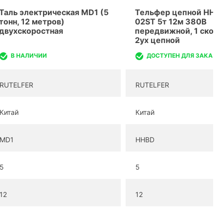
Таль электрическая MD1 (5
Тельфер цепной HH
тонн, 12 метров)
02ST 5т 12м 380В
двухскоростная
передвижной, 1 скор
2ух цепной
В НАЛИЧИИ
ДОСТУПЕН ДЛЯ ЗАКАЗ
RUTELFER
RUTELFER
Китай
Китай
MD1
HHBD
5
5
12
12