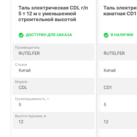
Таль электрическая CDL г/п
Таль электри
5 т 12 м с уменьшенной
канатная CD1 
строительной высотой
ДОСТУПЕН ДЛЯ ЗАКАЗА
В НАЛИЧИИ
Производитель
RUTELFER
RUTELFER
Страна
Китай
Китай
Модель
CDL
CD1
Грузоподъемность, т
5
5
Высота подъема, м
12
12