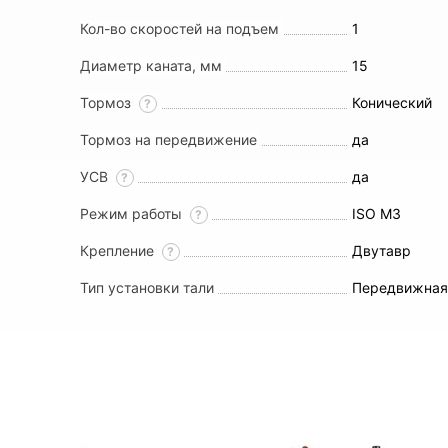
Кол-во скоростей на подъем
1
Диаметр каната, мм
15
Тормоз
Конический
?
Тормоз на передвижение
да
УСВ
да
?
Режим работы
ISO M3
?
Крепление
Двутавр
?
Тип установки тали
Передвижна