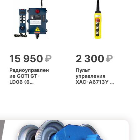
15 950
2 300
Радиоуправлен
Пульт
ие GOTI GT-
управления
LD06 (6
XAC-A6713Y (6
кнопок, 2
кнопок, 1
скорости)
скорость +
СТОП + КЛЮЧ)