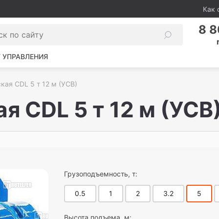
Как 
8 8
 УПРАВЛЕНИЯ
кая CDL 5 т 12 м (УСВ)
я CDL 5 т 12 м (УСВ
Грузоподъемность, т:
0.5
1
2
3.2
5
Высота подъема, м: