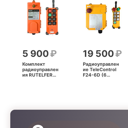
5 900
19 500
Комплект
Радиоуправлен
радиоуправлен
ие TeleControl
ия RUTELFER
F24-6D (6
F21-E1B (6
кнопок, 2
кнопок, 1
скорости)
скорость)