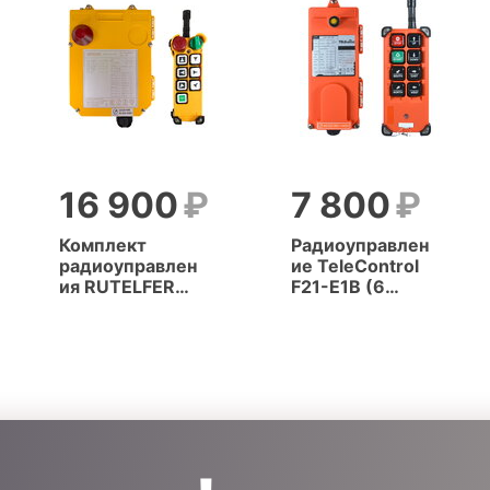
16 900
7 800
Комплект
Радиоуправлен
радиоуправлен
ие TeleControl
ия RUTELFER
F21-E1B (6
F24-6D (6
кнопок, 1
кнопок, 2
скорость)
скорости)