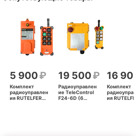
5 900
19 500
16 90
Комплект
Радиоуправлен
Комплект
радиоуправлен
ие TeleControl
радиоупра
ия RUTELFER
F24-6D (6
ия RUTELF
F21-E1B (6
кнопок, 2
F24-6D (6
кнопок, 1
скорости)
кнопок, 2
скорость)
скорости)