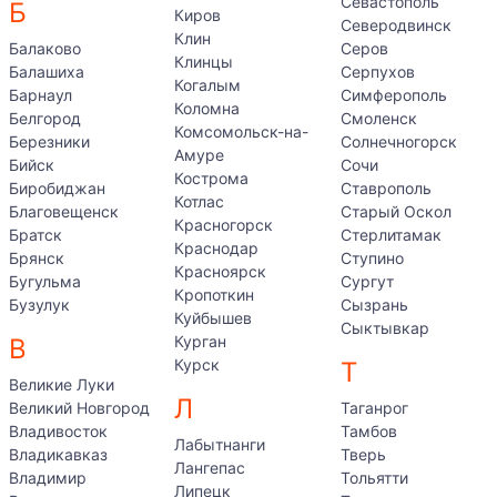
Севастополь
Б
Киров
Северодвинск
Клин
Балаково
Серов
Клинцы
Балашиха
Серпухов
Когалым
Барнаул
Симферополь
Коломна
Белгород
Смоленск
Комсомольск-на-
Березники
Солнечногорск
Амуре
Бийск
Сочи
Кострома
Биробиджан
Ставрополь
Котлас
Благовещенск
Старый Оскол
Красногорск
Братск
Стерлитамак
Краснодар
Брянск
Ступино
Красноярск
Бугульма
Сургут
Кропоткин
Бузулук
Сызрань
Куйбышев
Сыктывкар
Курган
В
Курск
Т
Великие Луки
Л
Великий Новгород
Таганрог
Владивосток
Тамбов
Лабытнанги
Владикавказ
Тверь
Лангепас
Владимир
Тольятти
Липецк