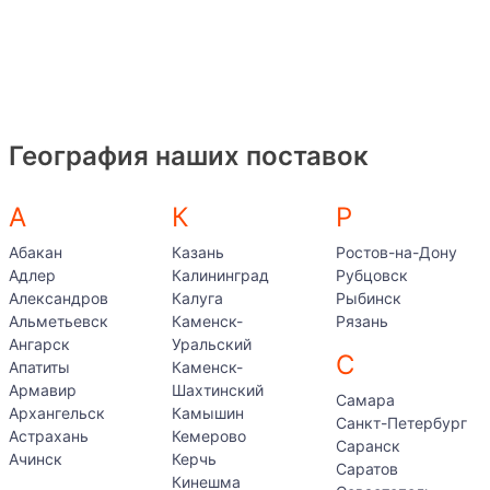
География наших поставок
А
К
Р
Абакан
Казань
Ростов-на-Дону
Адлер
Калининград
Рубцовск
Александров
Калуга
Рыбинск
Альметьевск
Каменск-
Рязань
Ангарск
Уральский
С
Апатиты
Каменск-
Армавир
Шахтинский
Самара
Архангельск
Камышин
Санкт-Петербург
Астрахань
Кемерово
Саранск
Ачинск
Керчь
Саратов
Кинешма