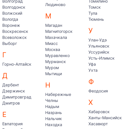
Волгоград
Томилино
Людиново
Волгодонск
Томск
Волжский
Тула
М
Вологда
Тюмень
Воронеж
Магадан
У
Воскресенск
Магнитогорск
Всеволожск
Махачкала
Улан-Удэ
Выборг
Миасс
Ульяновск
Москва
Уссурийск
Г
Муравленко
Усть-Илимск
Мурманск
Горно-Алтайск
Уфа
Муром
Ухта
Мытищи
Д
Ф
Н
Дербент
Дзержинск
Феодосия
Набережные
Димитровград
Челны
Х
Дмитров
Надым
Хабаровск
Назрань
Е
Ханты-Мансийск
Нальчик
Евпатория
Хасавюрт
Находка