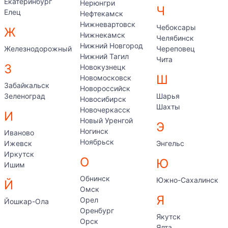
Екатеринбург
Нерюнгри
Ч
Елец
Нефтекамск
Нижневартовск
Чебоксары
Ж
Нижнекамск
Челябинск
Нижний Новгород
Железнодорожный
Череповец
Нижний Тагил
Чита
З
Новокузнецк
Ш
Новомосковск
Забайкальск
Новороссийск
Зеленоград
Шарья
Новосибирск
Шахты
Новочеркасск
И
Новый Уренгой
Э
Ногинск
Иваново
Ноябрьск
Ижевск
Энгельс
Иркутск
О
Ю
Ишим
Обнинск
Южно-Сахалинск
Й
Омск
Я
Орел
Йошкар-Ола
Оренбург
Якутск
Орск
Ялта