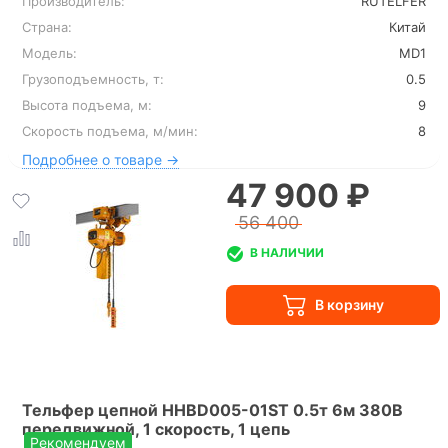
Производитель:
RUTELFER
Страна:
Китай
Модель:
MD1
Грузоподъемность, т:
0.5
Высота подъема, м:
9
Скорость подъема, м/мин:
8
Подробнее о товаре →
47 900 ₽
56 400
В НАЛИЧИИ
Тельфер цепной HHBD005-01ST 0.5т 6м 380В
передвижной, 1 скорость, 1 цепь
Рекомендуем