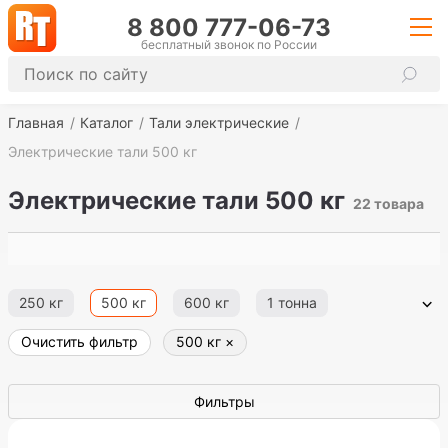
8 800 777-06-73
бесплатный звонок по России
Главная
Каталог
Тали электрические
Электрические тали 500 кг
Электрические тали 500 кг
22 товара
250 кг
500 кг
600 кг
1 тонна
Очистить фильтр
500 кг
×
2 тонны
3,2 тонны
5 тонн
6,3 тонны
8 тонн
10 тонн
12 тонн
16 тонн
Фильтры
20 тонн
RUTELFER
Россия
Китай