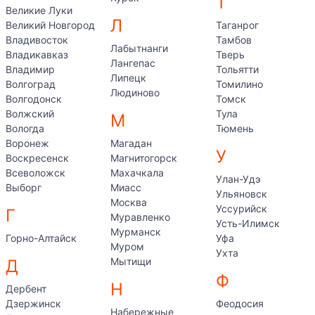
Т
Великие Луки
Л
Великий Новгород
Таганрог
Владивосток
Тамбов
Лабытнанги
Владикавказ
Тверь
Лангепас
Владимир
Тольятти
Липецк
Волгоград
Томилино
Людиново
Волгодонск
Томск
Волжский
Тула
М
Вологда
Тюмень
Воронеж
Магадан
У
Воскресенск
Магнитогорск
Всеволожск
Махачкала
Улан-Удэ
Выборг
Миасс
Ульяновск
Москва
Уссурийск
Г
Муравленко
Усть-Илимск
Мурманск
Горно-Алтайск
Уфа
Муром
Ухта
Мытищи
Д
Ф
Н
Дербент
Дзержинск
Феодосия
Набережные