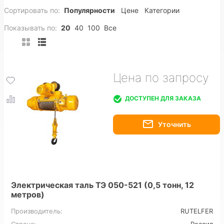
Сортировать по:
Популярности
Цене
Категории
Стационарные
Двухскоростные
Канатные
Показывать по:
20
40
100
Все
Цепные
УСВ
CD1
MD1
HHBD
CDL
DHS
DHP
PA
Мини
380В
Цена по запросу
220В
Плавный пуск
ДОСТУПЕН ДЛЯ ЗАКАЗА
Электрическая таль ТЭ 050-521 (0,5 тонн, 12
метров)
Производитель:
RUTELFER