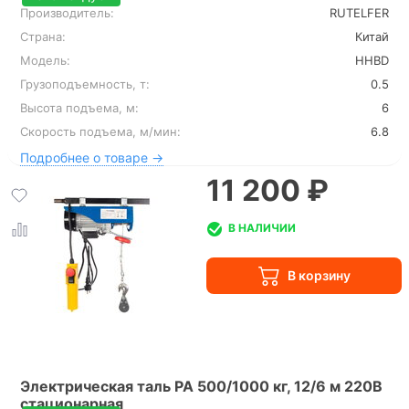
Производитель:
RUTELFER
Страна:
Китай
Модель:
HHBD
Грузоподъемность, т:
0.5
Высота подъема, м:
6
Скорость подъема, м/мин:
6.8
Подробнее о товаре →
11 200 ₽
В НАЛИЧИИ
Электрическая таль PA 500/1000 кг, 12/6 м 220В
стационарная