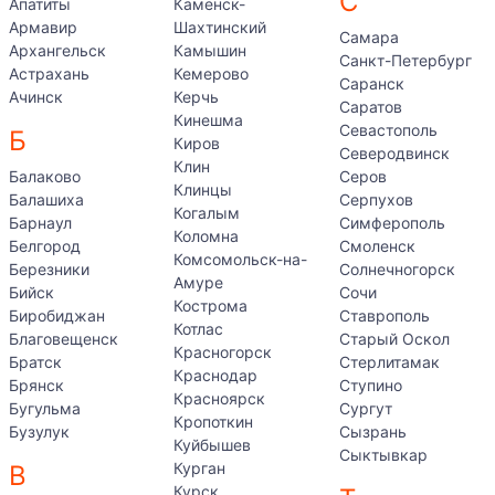
С
Апатиты
Каменск-
в магазинах,
Армавир
Шахтинский
Самара
Архангельск
Камышин
на производстве,
Санкт-Петербург
Астрахань
Кемерово
Саранск
на фабриках,
Ачинск
Керчь
Саратов
Кинешма
такелажные работы на заводах.
Севастополь
Б
Киров
Северодвинск
Экономичность тельфера обусловлена
Клин
Балаково
Серов
Клинцы
ремонтопригодностью и небольшой мощностью.
Балашиха
Серпухов
Когалым
Приобретение электротельфера 0,5 т станет
Барнаул
Симферополь
Коломна
отличным решением для оснащения любого
Белгород
Смоленск
Комсомольск-на-
Березники
Солнечногорск
предприятия.
Амуре
Бийск
Сочи
Кострома
Биробиджан
Ставрополь
Котлас
Благовещенск
Старый Оскол
Красногорск
Братск
Стерлитамак
Краснодар
Брянск
Ступино
Красноярск
Бугульма
Сургут
Кропоткин
Бузулук
Сызрань
Куйбышев
Сыктывкар
Курган
В
Курск