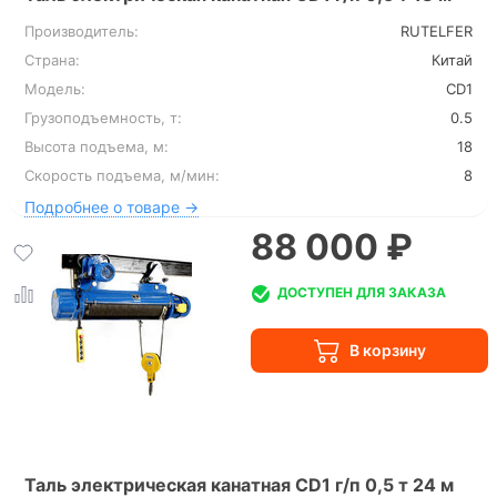
Производитель:
RUTELFER
Страна:
Китай
Модель:
CD1
Грузоподъемность, т:
0.5
Высота подъема, м:
18
Скорость подъема, м/мин:
8
Подробнее о товаре →
88 000 ₽
ДОСТУПЕН ДЛЯ ЗАКАЗА
Таль электрическая канатная CD1 г/п 0,5 т 24 м