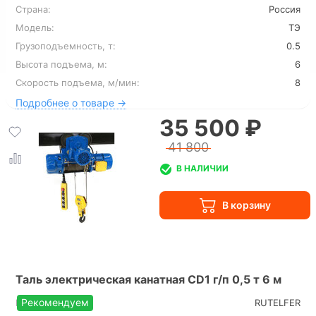
Страна:
Россия
Модель:
ТЭ
Грузоподъемность, т:
0.5
Высота подъема, м:
6
Скорость подъема, м/мин:
8
Подробнее о товаре →
35 500 ₽
41 800
В НАЛИЧИИ
Таль электрическая канатная CD1 г/п 0,5 т 6 м
Рекомендуем
Производитель:
RUTELFER