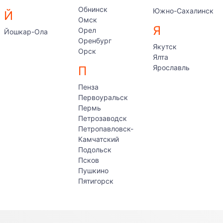
Обнинск
Южно-Сахалинск
Й
Омск
Я
Орел
Йошкар-Ола
Оренбург
Якутск
Орск
Ялта
Ярославль
П
Пенза
Первоуральск
Пермь
Петрозаводск
Петропавловск-
Камчатский
Подольск
Псков
Пушкино
Пятигорск