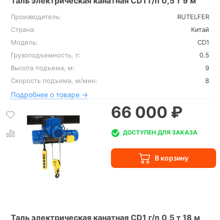
Таль электрическая канатная CD1 г/п 0,5 т 9 м
Производитель:
RUTELFER
Страна:
Китай
Модель:
CD1
Грузоподъемность, т:
0.5
Высота подъема, м:
9
Скорость подъема, м/мин:
8
Подробнее о товаре →
66 000 ₽
ДОСТУПЕН ДЛЯ ЗАКАЗА
Таль электрическая канатная CD1 г/п 0,5 т 18 м