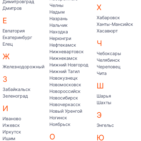
Димитровград
Челны
Х
Дмитров
Надым
Хабаровск
Назрань
Е
Ханты-Мансийск
Нальчик
Евпатория
Хасавюрт
Находка
Екатеринбург
Нерюнгри
Ч
Елец
Нефтекамск
Нижневартовск
Чебоксары
Ж
Нижнекамск
Челябинск
Нижний Новгород
Железнодорожный
Череповец
Нижний Тагил
Чита
З
Новокузнецк
Ш
Новомосковск
Забайкальск
Новороссийск
Зеленоград
Шарья
Новосибирск
Шахты
Новочеркасск
И
Новый Уренгой
Э
Ногинск
Иваново
Ноябрьск
Ижевск
Энгельс
Иркутск
О
Ю
Ишим