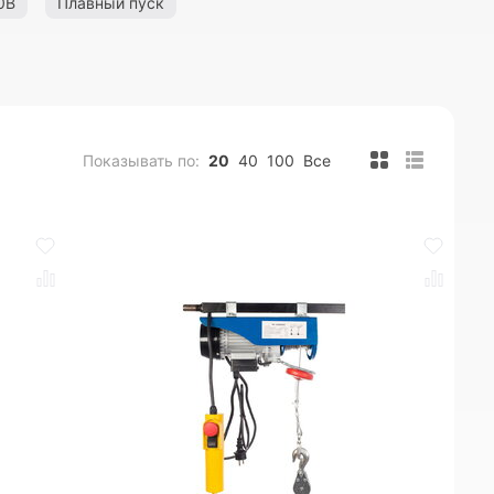
0В
Плавный пуск
Показывать по:
20
40
100
Все