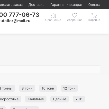
сделать заказ
Доставка
Гарантия и возврат
Оплата
00 777-06-73
rutelfer@mail.ru
3 тонны
8 тонн
10 тонн
12 тонн
скоростные
Канатные
Цепные
УСВ