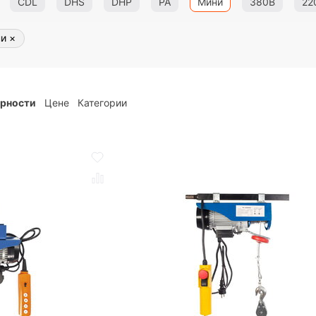
CDL
DHS
DHP
PA
Мини
380В
22
ни
×
ярности
Цене
Категории