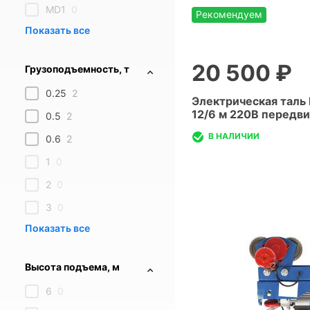
MD1
0
Рекомендуем
20 500 ₽
Грузоподъемность, т
0.25
2
Электрическая таль 
12/6 м 220В передв
0.5
2
В НАЛИЧИИ
0.6
2
1
0
2
0
3
0
Высота подъема, м
6
0