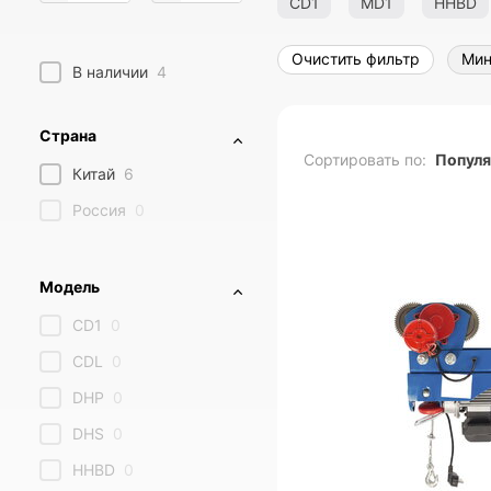
CD1
MD1
HHBD
Очистить фильтр
Ми
В наличии
4
Страна
Сортировать по:
Попул
Китай
6
Россия
0
Модель
CD1
0
CDL
0
DHP
0
DHS
0
HHBD
0