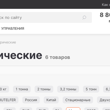
Как 
8 8
 УПРАВЛЕНИЯ
трические
ические
6 товаров
0 кг
1 тонна
2 тонны
3,2 тонны
5 тонн
6,
RUTELFER
Россия
Китай
Стационарные
Двух