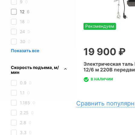
9
0
12
6
18
0
Рекомендуем
24
0
30
0
19 900 ₽
Электрическая таль 
Скорость подъема, м/
12/6 м 220В передв
мин
В НАЛИЧИИ
0.9
0
1.1
0
Сравнить популярн
1.185
0
2.25
0
2.8
0
3.3
0