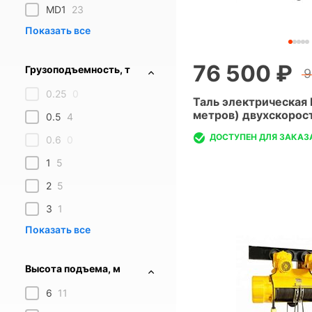
MD1
23
76 500 ₽
Грузоподъемность, т
9
0.25
0
Таль электрическая 
метров) двухскорос
0.5
4
ДОСТУПЕН ДЛЯ ЗАКАЗ
0.6
0
1
5
2
5
3
1
Высота подъема, м
6
11