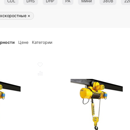
CDL
DHS
DHP
PA
Мини
380В
22
хскоростные
×
ярности
Цене
Категории