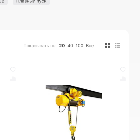
0В
Плавный пуск
Показывать по:
20
40
100
Все