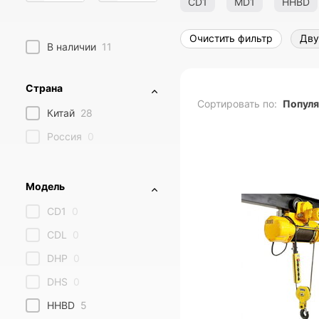
CD1
MD1
HHBD
Очистить фильтр
Дву
В наличии
11
Страна
Сортировать по:
Попул
Китай
28
Россия
0
Модель
CD1
0
CDL
0
DHP
0
DHS
0
HHBD
5