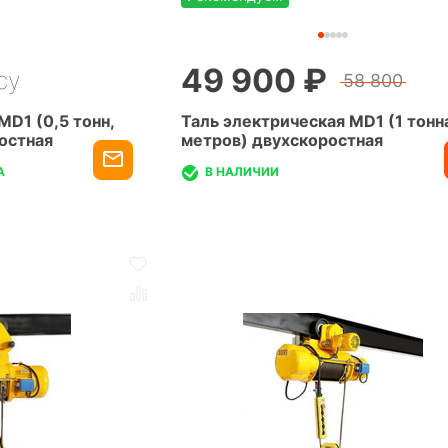
49 900 ₽
су
58 800
MD1 (0,5 тонн,
Таль электрическая MD1 (1 тонна
остная
метров) двухскоростная
А
В НАЛИЧИИ