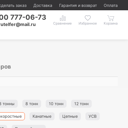
сделать заказ
Доставка
Гарантия и возврат
Оплата
00 777-06-73
rutelfer@mail.ru
аров
3 тонны
8 тонн
10 тонн
12 тонн
скоростные
Канатные
Цепные
УСВ