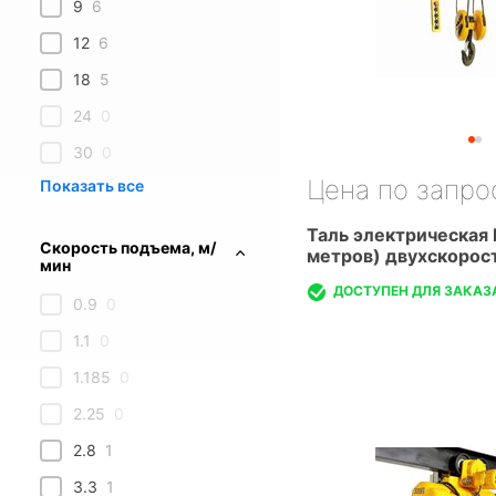
9
6
12
6
18
5
24
0
30
0
Цена по запро
Таль электрическая 
Скорость подъема, м/
метров) двухскорос
мин
ДОСТУПЕН ДЛЯ ЗАКАЗ
0.9
0
1.1
0
1.185
0
2.25
0
2.8
1
3.3
1