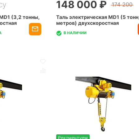
148 000 ₽
су
174 200
MD1 (3,2 тонны,
Таль электрическая MD1 (5 тонн,
ростная
метров) двухскоростная
А
В НАЛИЧИИ
Рекомендуем