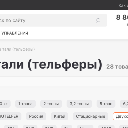
Как 
8 8
 УПРАВЛЕНИЯ
 тали (тельферы)
али (тельферы)
28 тов
0 кг
1 тонна
2 тонны
3,2 тонны
5 тонн
6,
RUTELFER
Россия
Китай
Стационарные
Двух