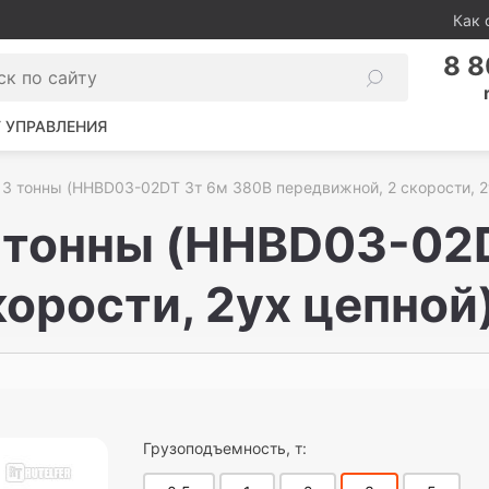
Как 
8 8
 УПРАВЛЕНИЯ
 3 тонны (HHBD03-02DT 3т 6м 380В передвижной, 2 скорости, 2
 тонны (HHBD03-02
орости, 2ух цепной
Грузоподъемность, т: