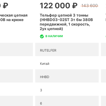
 ₽
122 000 ₽
143 600
ческая цепная
Тельфер цепной 3 тонны
0В на крюке
(HHBD03-02ST 3т 6м 380В
передвижной, 1 скорость,
2ух цепной)
В НАЛИЧИИ
RUTELFER
Китай
HHBD
3
6