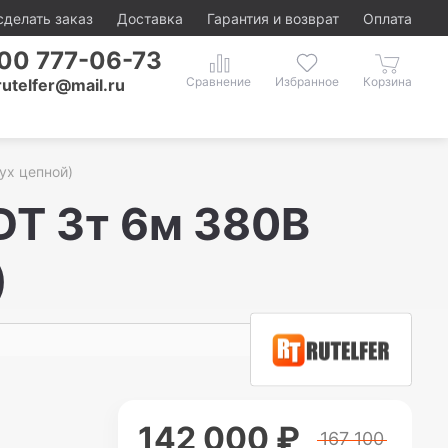
сделать заказ
Доставка
Гарантия и возврат
Оплата
00 777-06-73
rutelfer@mail.ru
ух цепной)
DT 3т 6м 380В
)
142 000 ₽
167 100