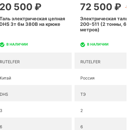
20 500 ₽
72 500 ₽
9
Таль электрическая цепная
Электрическая таль 
DHS 3т 6м 380В на крюке
200-511 (2 тонны, 6
метров)
В НАЛИЧИИ
В НАЛИЧИИ
RUTELFER
RUTELFER
Китай
Россия
DHS
ТЭ
3
2
6
6