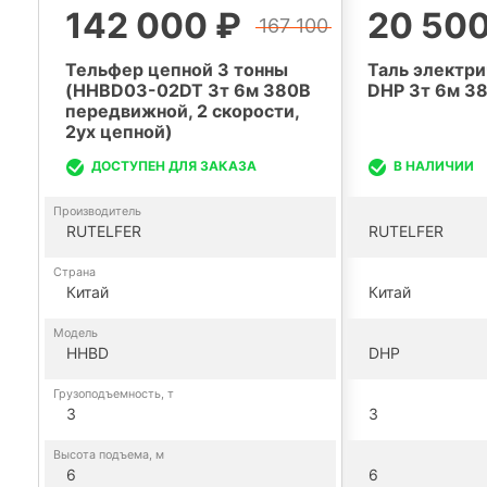
142 000 ₽
20 500
167 100
Тельфер цепной 3 тонны
Таль электри
(HHBD03-02DT 3т 6м 380В
DHP 3т 6м 38
передвижной, 2 скорости,
2ух цепной)
ДОСТУПЕН ДЛЯ ЗАКАЗА
В НАЛИЧИИ
Производитель
RUTELFER
RUTELFER
Страна
Китай
Китай
Модель
HHBD
DHP
Грузоподъемность, т
3
3
Высота подъема, м
6
6