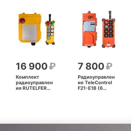
16 900
7 800
Комплект
Радиоуправлен
радиоуправлен
ие TeleControl
ия RUTELFER
F21-E1B (6
F24-6D (6
кнопок, 1
кнопок, 2
скорость)
скорости)