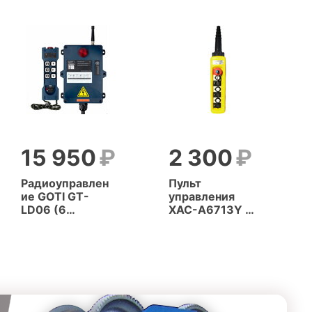
15 950
2 300
Радиоуправлен
Пульт
ие GOTI GT-
управления
LD06 (6
XAC-A6713Y (6
кнопок, 2
кнопок, 1
скорости)
скорость +
СТОП + КЛЮЧ)