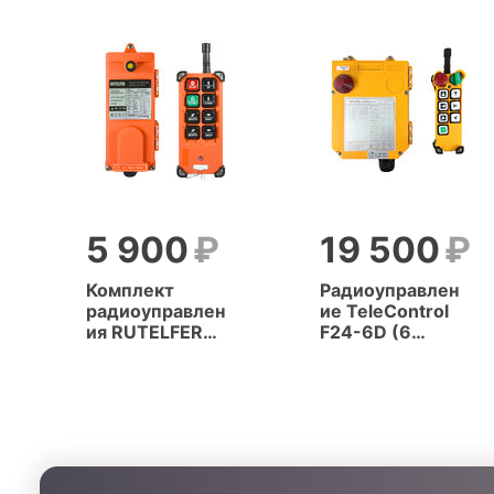
5 900
19 500
Комплект
Радиоуправлен
радиоуправлен
ие TeleControl
ия RUTELFER
F24-6D (6
F21-E1B (6
кнопок, 2
кнопок, 1
скорости)
скорость)