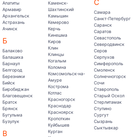
С
Апатиты
Каменск-
Армавир
Шахтинский
Самара
Архангельск
Камышин
Санкт-Петербург
Астрахань
Кемерово
Саранск
Ачинск
Керчь
Саратов
Кинешма
Севастополь
Б
Киров
Северодвинск
Клин
Балаково
Серов
Клинцы
Балашиха
Серпухов
Когалым
Барнаул
Симферополь
Коломна
Белгород
Смоленск
Комсомольск-на-
Березники
Солнечногорск
Амуре
Бийск
Сочи
Кострома
Биробиджан
Ставрополь
Котлас
Благовещенск
Старый Оскол
Красногорск
Братск
Стерлитамак
Краснодар
Брянск
Ступино
Красноярск
Бугульма
Сургут
Кропоткин
Бузулук
Сызрань
Куйбышев
Сыктывкар
Курган
В