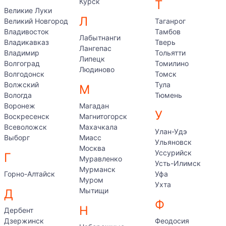
Курск
Т
Великие Луки
Л
Великий Новгород
Таганрог
Владивосток
Тамбов
Лабытнанги
Владикавказ
Тверь
Лангепас
Владимир
Тольятти
Липецк
Волгоград
Томилино
Людиново
Волгодонск
Томск
Волжский
Тула
М
Вологда
Тюмень
Воронеж
Магадан
У
Воскресенск
Магнитогорск
Всеволожск
Махачкала
Улан-Удэ
Выборг
Миасс
Ульяновск
Москва
Уссурийск
Г
Муравленко
Усть-Илимск
Мурманск
Горно-Алтайск
Уфа
Муром
Ухта
Мытищи
Д
Ф
Н
Дербент
Дзержинск
Феодосия