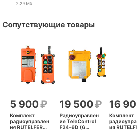
2,29 Мб
Сопутствующие товары
5 900
19 500
16 90
Комплект
Радиоуправлен
Комплект
радиоуправлен
ие TeleControl
радиоупра
ия RUTELFER
F24-6D (6
ия RUTELF
F21-E1B (6
кнопок, 2
F24-6D (6
кнопок, 1
скорости)
кнопок, 2