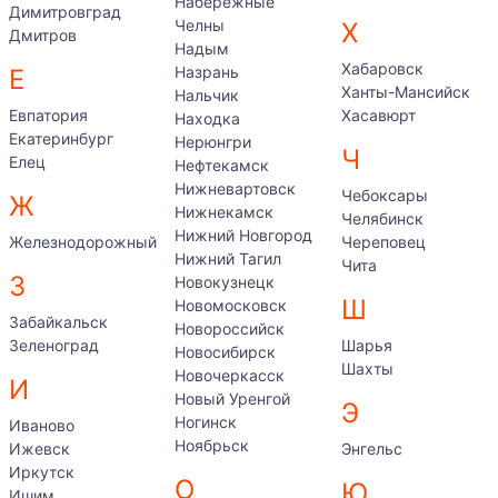
Набережные
Димитровград
Челны
Х
Дмитров
Надым
Хабаровск
Назрань
Е
Ханты-Мансийск
Нальчик
Евпатория
Хасавюрт
Находка
Екатеринбург
Нерюнгри
Ч
Елец
Нефтекамск
Нижневартовск
Чебоксары
Ж
Нижнекамск
Челябинск
Нижний Новгород
Железнодорожный
Череповец
Нижний Тагил
Чита
З
Новокузнецк
Ш
Новомосковск
Забайкальск
Новороссийск
Зеленоград
Шарья
Новосибирск
Шахты
Новочеркасск
И
Новый Уренгой
Э
Ногинск
Иваново
Ноябрьск
Ижевск
Энгельс
Иркутск
О
Ю
Ишим