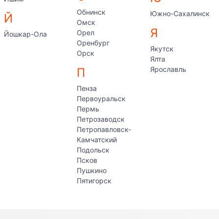
Обнинск
Южно-Сахалинск
Й
Омск
Я
Орел
Йошкар-Ола
Оренбург
Якутск
Орск
Ялта
Ярославль
П
Пенза
Первоуральск
Пермь
Петрозаводск
Петропавловск-
Камчатский
Подольск
Псков
Пушкино
Пятигорск